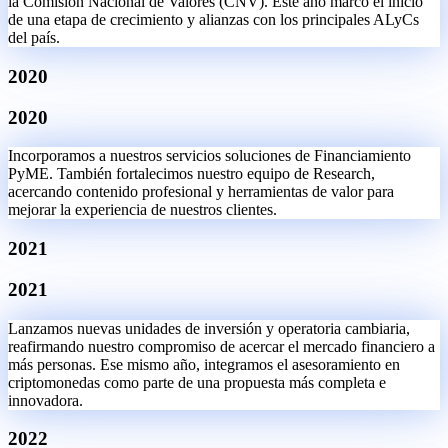
la Comisión Nacional de Valores (CNV). Este año marcó el inicio
LinkedIn
Twitter
Instagram
de una etapa de crecimiento y alianzas con los principales ALyCs
del país.
2020
2020
Incorporamos a nuestros servicios soluciones de Financiamiento
PyME. También fortalecimos nuestro equipo de Research,
acercando contenido profesional y herramientas de valor para
mejorar la experiencia de nuestros clientes.
2021
2021
Lanzamos nuevas unidades de inversión y operatoria cambiaria,
reafirmando nuestro compromiso de acercar el mercado financiero a
más personas. Ese mismo año, integramos el asesoramiento en
criptomonedas como parte de una propuesta más completa e
innovadora.
2022