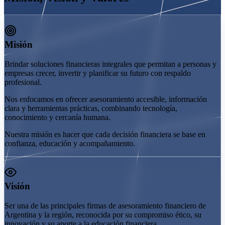
Misión
Brindar soluciones financieras integrales que permitan a personas y
empresas crecer, invertir y planificar su futuro con respaldo
profesional.
Nos enfocamos en ofrecer asesoramiento accesible, información
clara y herramientas prácticas, combinando tecnología,
conocimiento y cercanía humana.
Nuestra misión es hacer que cada decisión financiera se base en
confianza, educación y acompañamiento.
Visión
Ser una de las principales firmas de asesoramiento financiero de
Argentina y la región, reconocida por su compromiso ético, su
innovación y su aporte a la educación financiera.