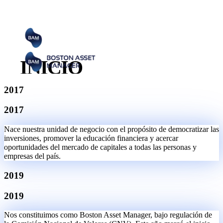
Quiénes Somos
Somos una empresa argentina especializada en asesoramiento
financiero dentro del mercado de capitales.
Menú
Cerrar
INICIO
Nuestra Historia
LA EMPRESA
2017
ABRA SU CUENTA
2017
CONTACTO
Nace nuestra unidad de negocio con el propósito de democratizar las
inversiones, promover la educación financiera y acercar
INVERSIONES
oportunidades del mercado de capitales a todas las personas y
empresas del país.
Idioma
2019
🇪🇸
Español
🇮🇹
Italiano
🇩🇪
Deutsch
🇫🇷
Français
2019
🇸🇪
Svenska
🇺🇸
English
Nos constituimos como Boston Asset Manager, bajo regulación de
Socials